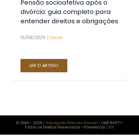
Pensão socioafetiva após o
divórcio: guia completo para
Política d
entender direitos e obrigações
16/08/2025
|
Dicas
LER O ARTIGO
© 1994 - 2026 •
Advogado Marcelo Hassen
• OAB 84971 •
Todos os Direitos Reservados • Powered by
LVES