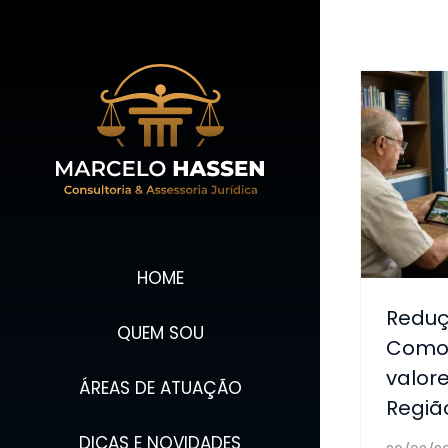
Ir
para
o
conteúdo
HOME
Reduç
QUEM SOU
Como 
valor
ÁREAS DE ATUAÇÃO
Regiã
DICAS E NOVIDADES