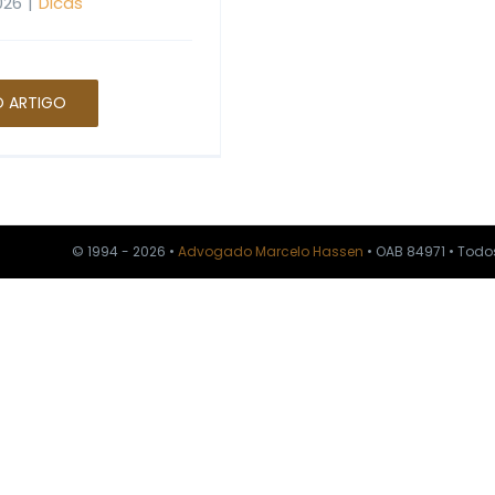
026
|
Dicas
O ARTIGO
© 1994 - 2026 •
Advogado Marcelo Hassen
• OAB 84971 • Todo