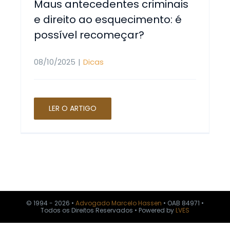
Maus antecedentes criminais
e direito ao esquecimento: é
Política d
possível recomeçar?
08/10/2025
|
Dicas
LER O ARTIGO
© 1994 - 2026 •
Advogado Marcelo Hassen
• OAB 84971 •
Todos os Direitos Reservados • Powered by
LVES