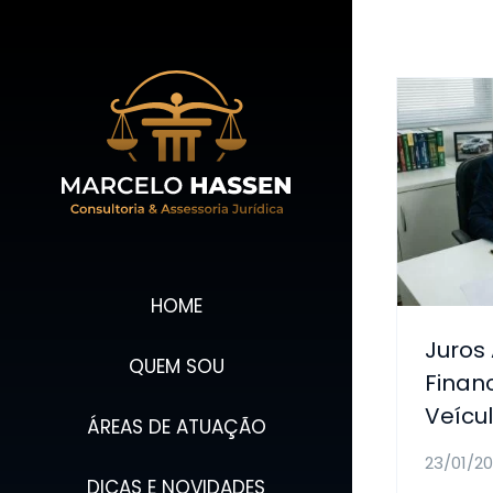
Ir
para
o
conteúdo
HOME
Juros
QUEM SOU
Finan
Veícu
ÁREAS DE ATUAÇÃO
23/01/2
DICAS E NOVIDADES