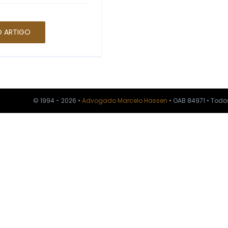
O ARTIGO
© 1994 - 2026 •
Advogado Marcelo Hassen
• OAB 84971 • Todo