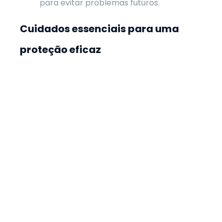
para evitar problemas futuros.
Cuidados essenciais para uma
proteção eficaz
Busque
orientação jurídica
especializada
.
Avalie as opções de planejamento
conforme sua realidade.
Atualize o planejamento regularmente.
Evite soluções milagrosas que possam
gerar riscos legais.
Considerações finais