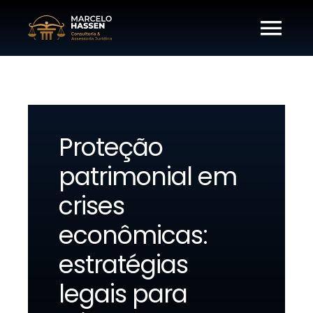
Ir
para
Tog
o
conteúdo
Nav
H
Que
Proteção
patrimonial em
Áreas d
crises
econômicas:
Dicas e
estratégias
legais para
Fale