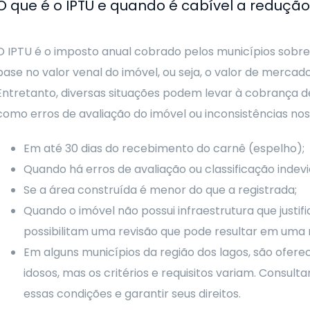
O que é o IPTU e quando é cabível a reduçã
O IPTU é o imposto anual cobrado pelos municípios sobr
base no valor venal do imóvel, ou seja, o valor de mercado
Entretanto, diversas situações podem levar à cobrança de
como erros de avaliação do imóvel ou inconsistências nos c
Em até 30 dias do recebimento do carnê (espelho);
Quando há erros de avaliação ou classificação indevi
Se a área construída é menor do que a registrada;
Quando o imóvel não possui infraestrutura que justifi
possibilitam uma revisão que pode resultar em uma r
Em alguns municípios da região dos lagos, são ofere
idosos, mas os critérios e requisitos variam. Consul
essas condições e garantir seus direitos.