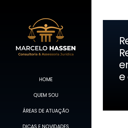
Ir
para
o
conteúdo
R
R
e
e
HOME
QUEM SOU
ÁREAS DE ATUAÇÃO
DICAS E NOVIDADES