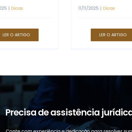
025
|
Dicas
11/11/2025
|
Dicas
LER O ARTIGO
LER O ARTIGO
Precisa de assistência jurídi
Conte com experiência e dedicação para resolver suas