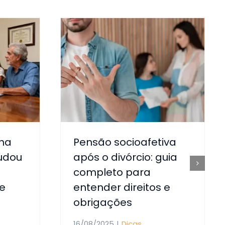
lha
Pensão socioafetiva
udou
após o divórcio: guia
completo para
e
entender direitos e
obrigações
16/08/2025
|
Dicas