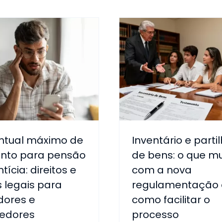
ntual máximo de
Inventário e parti
nto para pensão
de bens: o que m
tícia: direitos e
com a nova
s legais para
regulamentação 
ores e
como facilitar o
edores
processo