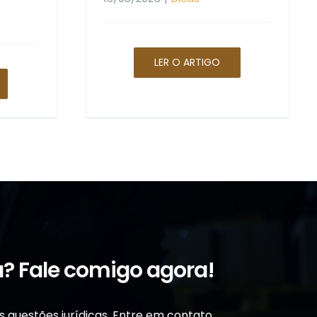
LER O ARTIGO
ca? Fale comigo agora!
 questões jurídicas. Entre em contato