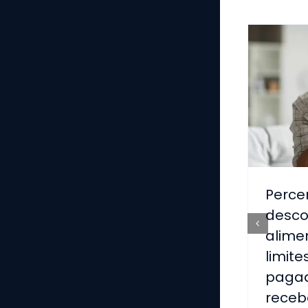
Perce
desco
alimen
limite
pagad
receb